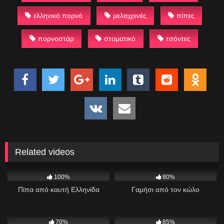
ελληνικό πορνό
μελαχρινές
πίπες
πορνοστάρ
στοματικό
τσόντες
Related videos
368
1K
03:33
100%
80%
Πίπα από καυτή Ελληνίδα
Γαμήσι από τον κώλο
1K
10:26
1K
01:53
70%
85%