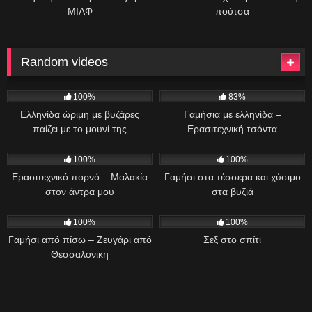
ΜΙΛΦ
πούτσα
Random videos
173
06:00
1K
06:05
100%
83%
Ελληνίδα ώριμη με βυζάρες
Γαμήσια με ελληνίδα –
παίζει με το μουνί της
Ερασιτεχνική τσόντα
386
393
100%
100%
Ερασιτεχνικό πορνό – Μαλακία
Γαμήσι στα τέσσερα και χύσιμο
στον άντρα μου
στα βυζιά
524
01:24
643
01:23
100%
100%
Γαμήσι από πίσω – Ζευγάρι από
Σεξ στο σπίτι
Θεσσαλονίκη