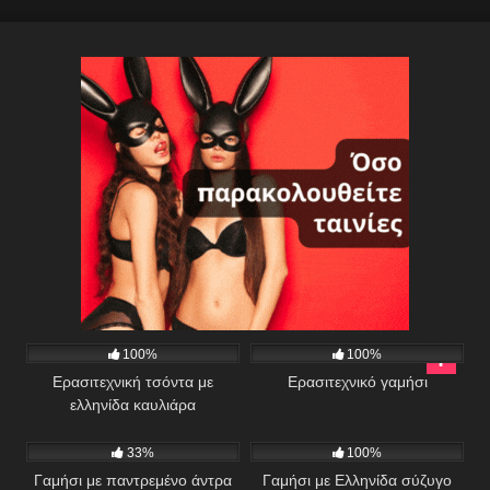
534
00:55
407
02:21
100%
100%
Ερασιτεχνική τσόντα με
Ερασιτεχνικό γαμήσι
ελληνίδα καυλιάρα
432
02:06
353
06:59
33%
100%
Γαμήσι με παντρεμένο άντρα
Γαμήσι με Ελληνίδα σύζυγο