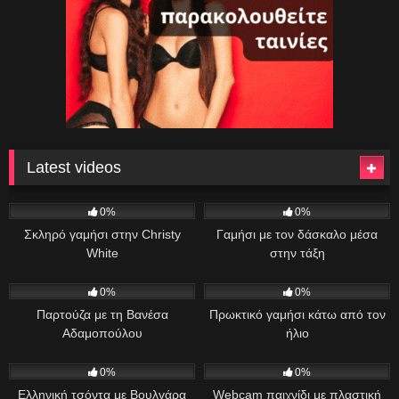
Latest videos
7
44:00
45
09:47
0%
0%
Σκληρό γαμήσι στην Christy
Γαμήσι με τον δάσκαλο μέσα
White
στην τάξη
34
11:13
27
35:17
0%
0%
Παρτούζα με τη Βανέσα
Πρωκτικό γαμήσι κάτω από τον
Αδαμοπούλου
ήλιο
88
01:00:49
33
06:46
0%
0%
Ελληνική τσόντα με Βουλγάρα
Webcam παιχνίδι με πλαστική