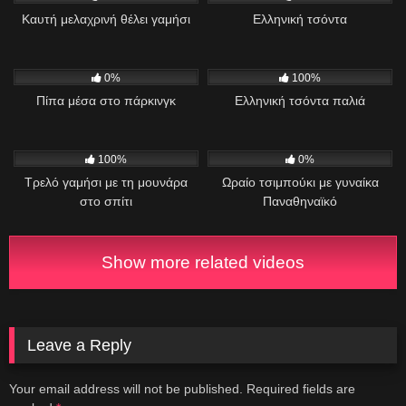
Καυτή μελαχρινή θέλει γαμήσι
Ελληνική τσόντα
176
701
01:15
0%
100%
Πίπα μέσα στο πάρκινγκ
Ελληνική τσόντα παλιά
366
09:42
837
06:59
100%
0%
Τρελό γαμήσι με τη μουνάρα
Ωραίο τσιμπούκι με γυναίκα
στο σπίτι
Παναθηναϊκό
Show more related videos
Leave a Reply
Your email address will not be published.
Required fields are