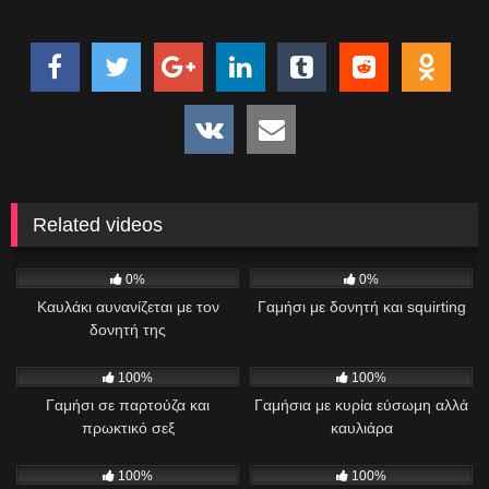
Related videos
239
02:06
157
05:20
0%
0%
Καυλάκι αυνανίζεται με τον
Γαμήσι με δονητή και squirting
δονητή της
1K
02:22
428
01:17
100%
100%
Γαμήσι σε παρτούζα και
Γαμήσια με κυρία εύσωμη αλλά
πρωκτικό σεξ
καυλιάρα
304
02:46
444
01:15
100%
100%