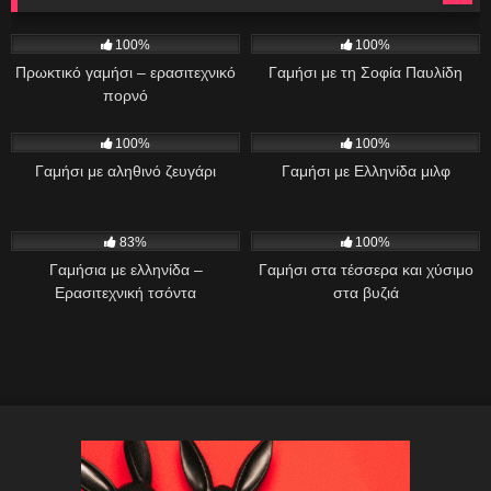
902
06:51
694
10:00
100%
100%
Πρωκτικό γαμήσι – ερασιτεχνικό
Γαμήσι με τη Σοφία Παυλίδη
πορνό
2K
31:51
413
01:07
100%
100%
Γαμήσι με αληθινό ζευγάρι
Γαμήσι με Ελληνίδα μιλφ
1K
06:05
393
83%
100%
Γαμήσια με ελληνίδα –
Γαμήσι στα τέσσερα και χύσιμο
Ερασιτεχνική τσόντα
στα βυζιά