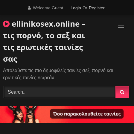
Skip
Welcome Guest
Login
Or
Register
to
content
ellinikosex.online –
τις πορνό, το σεξ και
τις ερωτικές ταινίες
σας
Απολαύστε τις πιο δημοφιλείς ταινίες σεξ, πορνό και
ερωτικές ταινίες δωρεάν.