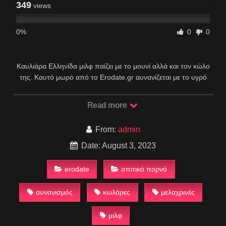
349
views
0%
0
0
Καυλιάρα Ελληνίδα μιλφ παίζει με το μουνί αλλά και τον κώλο
της. Καυτό μωρό από το Erodate.gr αυνανίζεται με το υγρό
μουνί και τον απίστευτο κώλο της.
Read more
From:
admin
Date: August 3, 2023
erodate
σπιτικό πορνό
αυνανισμός
κωλάρες
μελαχρινές
μιλφ