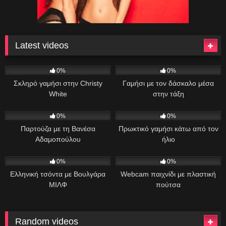
Latest videos
7
44:00
45
09:47
0%
0%
Σκληρό γαμήσι στην Christy
Γαμήσι με τον δάσκαλο μέσα
White
στην τάξη
34
11:13
27
35:17
0%
0%
Παρτούζα με τη Βανέσα
Πρωκτικό γαμήσι κάτω από τον
Αδαμοπούλου
ήλιο
88
01:00:49
33
06:46
0%
0%
Ελληνική τσόντα με Βουλγάρα
Webcam παιχνίδι με πλαστική
ΜΙΛΦ
πούτσα
Random videos