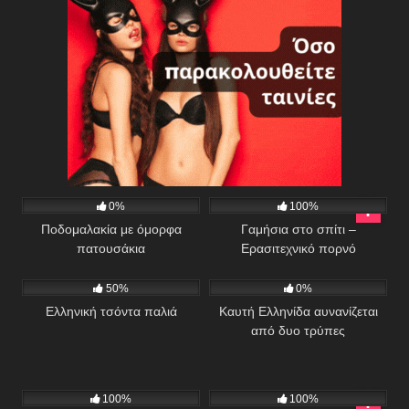
70
578
17:30
0%
100%
Ποδομαλακία με όμορφα
Γαμήσια στο σπίτι –
πατουσάκια
Ερασιτεχνικό πορνό
632
08:08
348
50%
0%
Ελληνική τσόντα παλιά
Καυτή Ελληνίδα αυνανίζεται
από δυο τρύπες
407
02:21
421
100%
100%