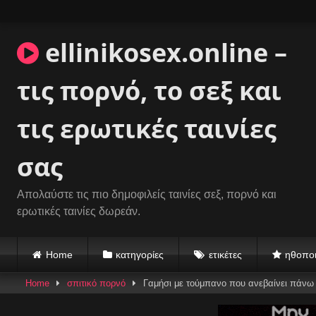
Skip
to
content
ellinikosex.online –
τις πορνό, το σεξ και
τις ερωτικές ταινίες
σας
Απολαύστε τις πιο δημοφιλείς ταινίες σεξ, πορνό και
ερωτικές ταινίες δωρεάν.
Home
κατηγορίες
ετικέτες
ηθοποι
Home
σπιτικό πορνό
Γαμήσι με τούμπανο που ανεβαίνει πάνω