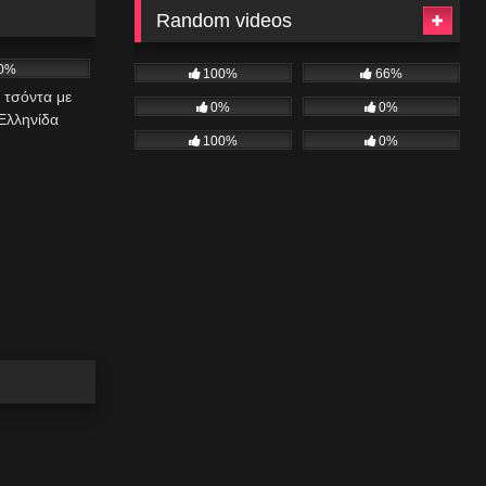
Random videos
08:43
0%
100%
66%
 τσόντα με
0%
0%
Ελληνίδα
100%
0%