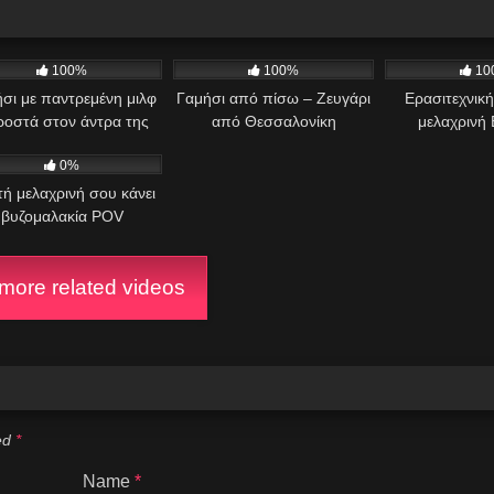
49
04:19
524
01:24
856
100%
100%
10
σι με παντρεμένη μιλφ
Γαμήσι από πίσω – Ζευγάρι
Ερασιτεχνική
οστά στον άντρα της
από Θεσσαλονίκη
μελαχρινή 
8
0%
ή μελαχρινή σου κάνει
βυζομαλακία POV
ore related videos
ked
*
Name
*