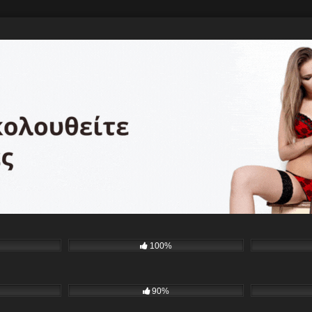
100%
90%