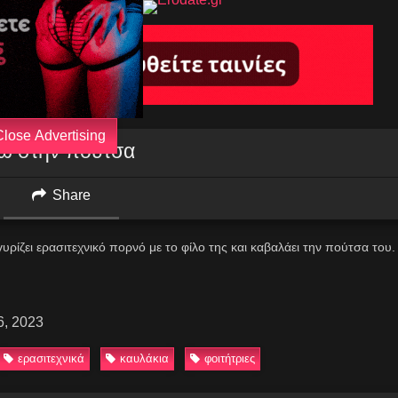
Close Advertising
νω στην πούτσα
Share
γυρίζει ερασιτεχνικό πορνό με το φίλο της και καβαλάει την πούτσα του.
6, 2023
ερασιτεχνικά
καυλάκια
φοιτήτριες