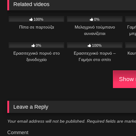
Related videos
395
01:08
173
7
100%
0%
Πίπα σε παρτούζα
Μελαχρινό τούμπανο
Γαμή
αυνανίζεται
μπρ
438
24:25
951
03:20
4
0%
100%
Ερασιτεχνικό πορνό στο
Ερασιτεχνικό πορνό –
Καυτ
ξενοδοχείο
Γαμήσι στο σπίτι
Show m
Leave a Reply
Your email address will not be published.
Required fields are mar
Comment