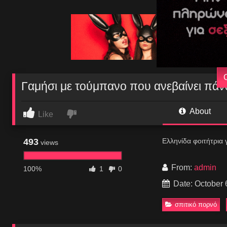
Γαμήσι με τούμπανο που ανεβαίνει πά
About
Like
493
Ελληνίδα φοιτήτρια 
views
From:
admin
100%
1
0
Date: October 
σπιτικό πορνό