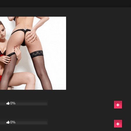
0%
0%