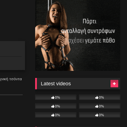
χνική τσόντα
Latest videos
0%
0%
0%
0%
0%
0%