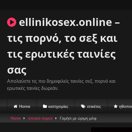
Skip
to
content
ellinikosex.online –
τις πορνό, το σεξ και
τις ερωτικές ταινίες
σας
Απολαύστε τις πιο δημοφιλείς ταινίες σεξ, πορνό και
ερωτικές ταινίες δωρεάν.
Home
κατηγορίες
ετικέτες
ηθοποι
Home
σπιτικό πορνό
Γαμήσι με ώριμη μιλφ