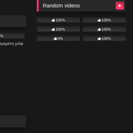
Random videos
100%
100%
05:50
100%
100%
6%
0%
100%
τρεμένη μιλφ