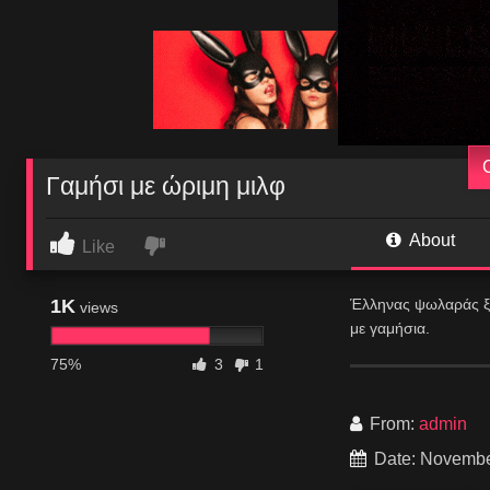
Γαμήσι με ώριμη μιλφ
About
Like
1K
Έλληνας ψωλαράς ξε
views
με γαμήσια.
75%
3
1
From:
admin
Date: Novembe