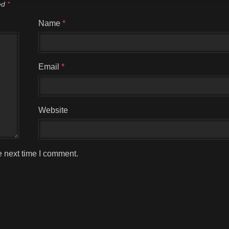
ked
*
Name
*
Email
*
Website
e next time I comment.