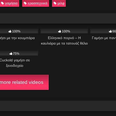
γαμήσια
ερασιτεχνικά
μιλφ
K
11:29
394
04:26
405
100%
100%
6
ήσι με την κουμπάρα
Ελληνικό πορνό – Η
Γαμήσι με παν
καυλιάρα με τα τατουάζ θέλει
K
05:41:40
πούτσα
75%
Cuckold γαμήσι σε
ξενοδοχείο
ore related videos