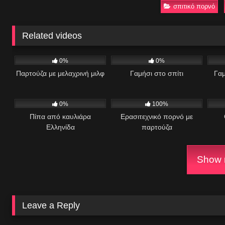
σπιτικό πορνό
Related videos
1K
09:52
529
08:03
1
0%
0%
Παρτούζα με μελαχρινή μιλφ
Γαμήσι στο σπίτι
Γαμ
355
09:52
2K
13:34
2
0%
100%
Πίπα από καυλιάρα
Ερασιτεχνικό πορνό με
Ελληνίδα
παρτούζα
Show m
Leave a Reply