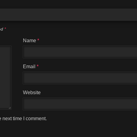
ked
*
Name
*
Email
*
Website
e next time I comment.