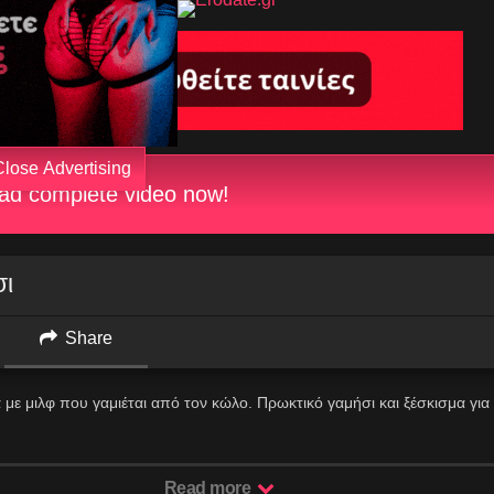
Close Advertising
d complete video now!
σι
Share
 με μιλφ που γαμιέται από τον κώλο. Πρωκτικό γαμήσι και ξέσκισμα για
Read more