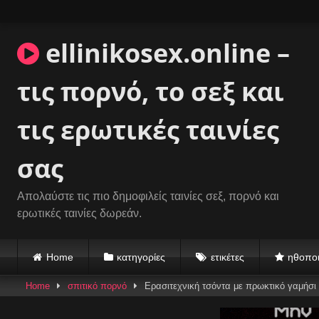
Skip
to
content
ellinikosex.online –
τις πορνό, το σεξ και
τις ερωτικές ταινίες
σας
Απολαύστε τις πιο δημοφιλείς ταινίες σεξ, πορνό και
ερωτικές ταινίες δωρεάν.
Home
κατηγορίες
ετικέτες
ηθοποι
Home
σπιτικό πορνό
Ερασιτεχνική τσόντα με πρωκτικό γαμήσι