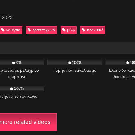
, 2023
γαμήσια
ερασιτεχνικά
μιλφ
πρωκτικό
K
08:56
1K
05:03
858
0%
100%
10
ρτούζα με μελαχρινό
Γαμήσι και ξεκώλιασμα
Ελληνίδα καυ
τούμπανο
ξεσκίζει ο 
28
02:12
100%
αμήσι από τον κώλο
ore related videos