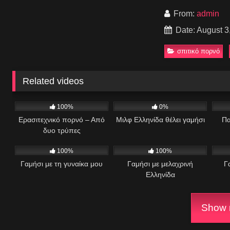
From:
admin
Date: August 3
σπιτικό πορνό
Related videos
594
16:59
438
03:24
1
100%
0%
Ερασιτεχνικό πορνό – Από
Μιλφ Ελληνίδα θέλει γαμήσι
Πα
δυο τρύπες
635
01:14
491
06:28
6
100%
100%
Γαμήσι με τη γυναίκα μου
Γαμήσι με μελαχρινή
Γ
Ελληνίδα
Show m