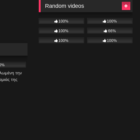
Random videos
100%
100%
100%
66%
100%
100%
16:48
0%
λωμένη την
γαμιάς της