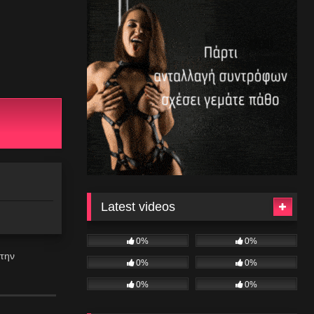
Latest videos
0%
0%
 την
0%
0%
0%
0%