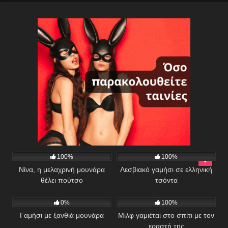
493
02:23
454
02:01
100%
100%
Νίνα, η μελαχρινή μουνάρα
Λεσβιακό γαμήσι σε ελληνική
θέλει πούτσο
τσόντα
867
02:00
1K
03:12
0%
100%
Γαμήσι με ξανθιά μουνάρα
Μιλφ γαμιέται στο σπίτι με τον
εραστή της