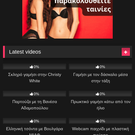
Latest videos
7
44:00
45
09:47
0%
0%
Σκληρό γαμήσι στην Christy
Γαμήσι με τον δάσκαλο μέσα
White
στην τάξη
34
11:13
27
35:17
0%
0%
Παρτούζα με τη Βανέσα
Πρωκτικό γαμήσι κάτω από τον
Αδαμοπούλου
ήλιο
88
01:00:49
33
06:46
0%
0%
Ελληνική τσόντα με Βουλγάρα
Webcam παιχνίδι με πλαστική