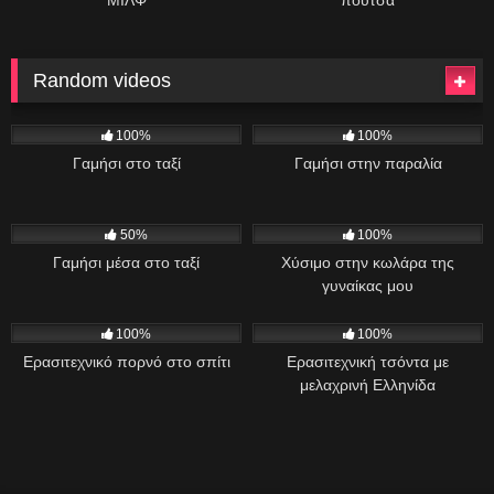
ΜΙΛΦ
πούτσα
Random videos
550
09:34
1K
03:21
100%
100%
Γαμήσι στο ταξί
Γαμήσι στην παραλία
473
15:13
945
50%
100%
Γαμήσι μέσα στο ταξί
Χύσιμο στην κωλάρα της
γυναίκας μου
529
08:06
856
08:43
100%
100%
Ερασιτεχνικό πορνό στο σπίτι
Ερασιτεχνική τσόντα με
μελαχρινή Ελληνίδα