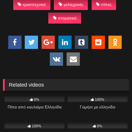
ερασιτεχνικά
μελαχρινές
πίπες
στοματικό
Related videos
355
09:52
1K
11:29
0%
100%
Πίπα από καυλιάρα Ελληνίδα
Γαμήσι με ελληνίδα
631
04:41
702
10:51
100%
0%