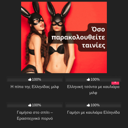
474
04:20
1K
06:42
100%
100%
Η πίπα της Ελληνίδας μιλφ
Ελληνική τσόντα με καυλιάρα
μιλφ
578
17:30
514
01:23
100%
100%
Γαμήσια στο σπίτι –
Γαμήσι με καυλιάρα Ελληνίδα
Ερασιτεχνικό πορνό