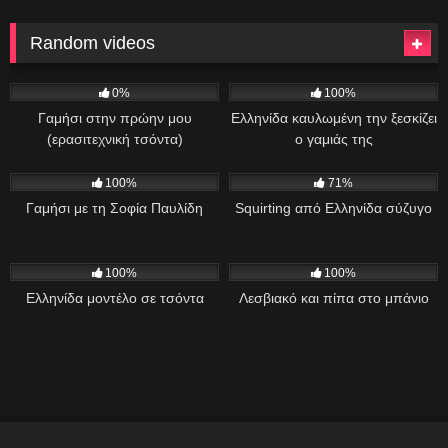
Random videos
472
13:00
858
16:48
0%
100%
Γαμήσι στην πρώην μου
Ελληνίδα καυλωμένη την ξεσκίζει
(ερασιτεχνική τσόντα)
ο γαμιάς της
695
10:00
694
06:21
100%
71%
Γαμήσι με τη Σοφία Παυλίδη
Squirting από Ελληνίδα σύζυγο
342
01:01
391
22:43
100%
100%
Ελληνίδα μοντέλο σε τσόντα
Λεσβιακό και πίπα στο μπάνιο