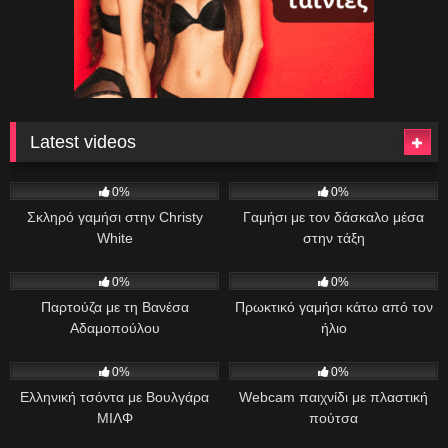
Latest videos
7
44:00
45
09:47
0%
0%
Σκληρό γαμήσι στην Christy
Γαμήσι με τον δάσκαλο μέσα
White
στην τάξη
34
11:13
27
35:17
0%
0%
Παρτούζα με τη Βανέσα
Πρωκτικό γαμήσι κάτω από τον
Αδαμοπούλου
ήλιο
88
01:00:49
33
06:46
0%
0%
Ελληνική τσόντα με Βουλγάρα
Webcam παιχνίδι με πλαστική
ΜΙΛΦ
πούτσα