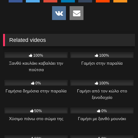
Related videos
1K
46:05
486
06:10
100%
100%
Ξανθό καυλάκι καβαλάει την
Γαμήσι στην παραλία
πούτσα
474
08:54
1K
13:56
0%
100%
Γαμήσια δημόσια στην παραλία
Γαμήσι από τον κώλο στο
ξενοδοχείο
325
02:21
723
01:01
50%
0%
Χύσιμο πάνω στο σώμα της
Γαμήσι με ξανθό μουνάκι
420
07:44
300
00:26