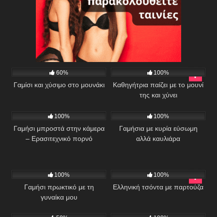
501
03:10
412
06:25
60%
100%
Γαμίσι και χύσιμο στο μουνάκι
Καθηγήτρια παίζει με το μουνί
της και χύνει
1K
18:42
428
01:17
100%
100%
Γαμήσι μπροστά στην κάμερα
Γαμήσια με κυρία εύσωμη
– Ερασιτεχνικό πορνό
αλλά καυλιάρα
1K
258
28:29
100%
100%
Γαμήσι πρωκτικό με τη
Ελληνική τσόντα με παρτούζα
γυναίκα μου
632
08:08
811
01:23