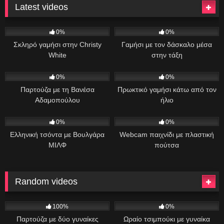
Latest videos
7
44:00
45
09:47
0%
0%
Σκληρό γαμήσι στην Christy
Γαμήσι με τον δάσκαλο μέσα
White
στην τάξη
34
11:13
27
35:17
0%
0%
Παρτούζα με τη Βανέσα
Πρωκτικό γαμήσι κάτω από τον
Αδαμοπούλου
ήλιο
88
01:00:49
33
06:46
0%
0%
Ελληνική τσόντα με Βουλγάρα
Webcam παιχνίδι με πλαστική
ΜΙΛΦ
πούτσα
Random videos
109
06:00
837
06:59
100%
0%
Παρτούζα με δύο γυναίκες
Ωραίο τσιμπούκι με γυναίκα