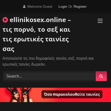
Skip
Welcome Guest
Login
Or
Register
to
content
ellinikosex.online –
τις πορνό, το σεξ και
τις ερωτικές ταινίες
σας
Απολαύστε τις πιο δημοφιλείς ταινίες σεξ, πορνό και
ερωτικές ταινίες δωρεάν.