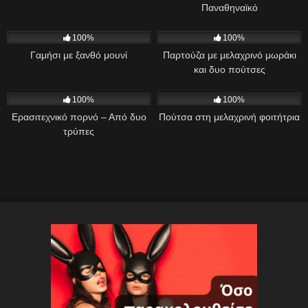
Παναθηναϊκό
846
01:27
553
05:58
100%
100%
Γαμήσι με ξανθό μουνί
Παρτούζα με μελαχρινό μωράκι
και δυο πούτσες
594
16:59
420
07:00
100%
100%
Ερασιτεχνικό πορνό – Από δυο
Πούτσα στη μελαχρινή φοιτήτρια
τρύπες