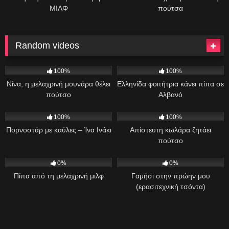
ΜΙΛΦ
πούτσα
Random videos
493
02:23
693
05:52
100%
100%
Νίνα, η μελαχρινή μουνάρα θέλει
Ελληνίδα φοιτήτρια κάνει πίπα σε
πούτσο
Αλβανό
2K
26:52
888
100%
100%
Πορνοστάρ με καύλες – Ίνα Ινάκι
Απίστευτη κωλάρα ζητάει
πούτσο
412
05:19
472
13:00
0%
0%
Πίπα από τη μελαχρινή μιλφ
Γαμήσι στην πρώην μου
(ερασιτεχνική τσόντα)