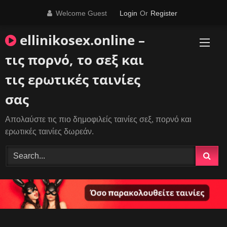
Skip
Welcome Guest
Login
Or
Register
to
content
ellinikosex.online –
τις πορνό, το σεξ και
τις ερωτικές ταινίες
σας
Απολαύστε τις πιο δημοφιλείς ταινίες σεξ, πορνό και
ερωτικές ταινίες δωρεάν.