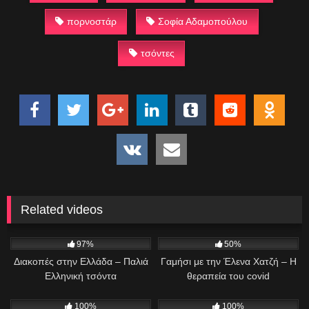
πορνοστάρ
Σοφία Αδαμοπούλου
τσόντες
Related videos
5K
01:22:28
487
00:44
97%
50%
Διακοπές στην Ελλάδα – Παλιά
Γαμήσι με την Έλενα Χατζή – Η
Ελληνική τσόντα
θεραπεία του covid
342
08:00
391
22:43
100%
100%