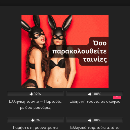
1K
02:08
1K
03:36
92%
100%
Ελληνική τσόντα – Παρτούζα
Ελληνική τσόντα σε σκάφος
με δυο μουνάρες
214
03:08
611
04:05
0%
100%
Γαμήσι στη μουνότρυπα
Ελληνικό τσιμπούκι από το