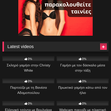
Latest videos
7
44:00
45
09:47
0%
0%
Σκληρό γαμήσι στην Christy
Γαμήσι με τον δάσκαλο μέσα
White
στην τάξη
34
11:13
27
35:17
0%
0%
Παρτούζα με τη Βανέσα
Πρωκτικό γαμήσι κάτω από τον
Αδαμοπούλου
ήλιο
88
01:00:49
33
06:46
0%
0%
Ελληνική τσόντα με Βουλγάρα
Webcam παιχνίδι με πλαστική