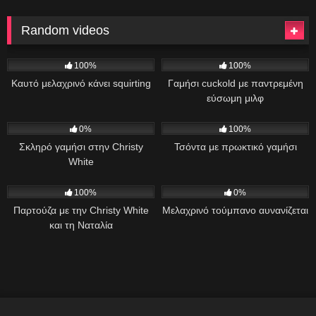
Random videos
279
811
01:23
100%
100%
Καυτό μελαχρινό κάνει squirting
Γαμήσι cuckold με παντρεμένη
εύσωμη μιλφ
7
44:00
495
09:34
0%
100%
Σκληρό γαμήσι στην Christy
Τσόντα με πρωκτικό γαμήσι
White
408
19:15
173
100%
0%
Παρτούζα με την Christy White
Μελαχρινό τούμπανο αυνανίζεται
και τη Ναταλία