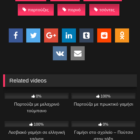
παρτούζες
πορνό
τσόντες
Related videos
1K
08:56
943
05:07
0%
100%
Παρτούζα με μελαχρινό
Παρτούζα με πρωκτικό γαμήσι
τούμπανο
454
02:01
431
19:20
100%
0%
Λεσβιακό γαμήσι σε ελληνική
Γαμήσι στο σχολείο – Πούτσα
τσόντα
στην τάξη