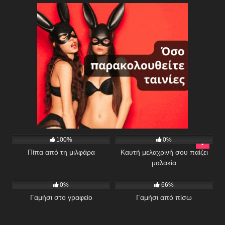
923
02:04
69
100%
0%
Πίπα από τη μιλφάρα
Καυτή μελαχρινή σου παίζει
μαλακία
297
08:09
447
0%
66%
Γαμήσι στο γραφείο
Γαμήσι από πίσω