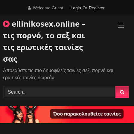
Skip
Welcome Guest
Login
Or
Register
to
content
ellinikosex.online –
τις πορνό, το σεξ και
τις ερωτικές ταινίες
σας
Απολαύστε τις πιο δημοφιλείς ταινίες σεξ, πορνό και
ερωτικές ταινίες δωρεάν.