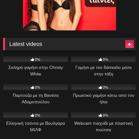
Latest videos
7
44:00
45
09:47
0%
0%
Σκληρό γαμήσι στην Christy
Γαμήσι με τον δάσκαλο μέσα
White
στην τάξη
34
11:13
27
35:17
0%
0%
Παρτούζα με τη Βανέσα
Πρωκτικό γαμήσι κάτω από τον
Αδαμοπούλου
ήλιο
88
01:00:49
33
06:46
0%
0%
Ελληνική τσόντα με Βουλγάρα
Webcam παιχνίδι με πλαστική
ΜΙΛΦ
πούτσα