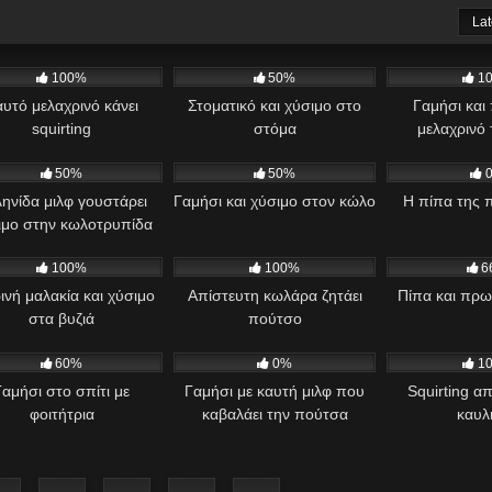
Lat
79
259
421
100%
50%
1
υτό μελαχρινό κάνει
Στοματικό και χύσιμο στο
Γαμήσι και 
squirting
στόμα
μελαχρινό
61
1K
583
50%
50%
ηνίδα μιλφ γουστάρει
Γαμήσι και χύσιμο στον κώλο
Η πίπα της 
ιμο στην κωλοτρυπίδα
73
888
624
100%
100%
6
νή μαλακία και χύσιμο
Απίστευτη κωλάρα ζητάει
Πίπα και πρω
στα βυζιά
πούτσο
21
01:49
793
296
60%
0%
1
Γαμήσι στο σπίτι με
Γαμήσι με καυτή μιλφ που
Squirting α
φοιτήτρια
καβαλάει την πούτσα
καυλ