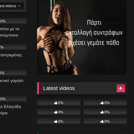
est videos
00%
πίπα με το
 τούμπανο
01:17
0%
παντρεμένης
03:15
6%
κτικό γαμήσι
Latest videos
06:32
00%
0%
0%
πό Ελληνίδα
0%
0%
ιάρα
0%
0%