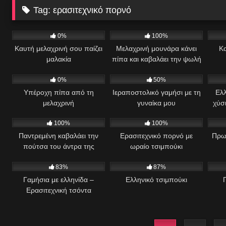
Tag:
ερασιτεχνικό πορνό
69
32
2
0%
100%
Καυτή μελαχρινή σου παίζει
Μελαχρινή μουνάρα κάνει
Κα
μαλακία
πίπα και καβαλάει την ψωλή
450
505
4
0%
50%
Υπέροχη πίπα από τη
Ιεραποστολικό γαμήσι με τη
Ελλ
μελαχρινή
γυναίκα μου
χύσ
703
00:30
370
6
100%
100%
Παντρεμένη καβαλάει την
Ερασιτεχνικό πορνό με
Πρωι
πούτσα του άντρα της
ωραίο τσιμπούκι
1K
06:05
2K
09:37
7
83%
87%
Γαμήσια με ελληνίδα –
Ελληνικό τσιμπούκι
Ερασιτεχνική τσόντα