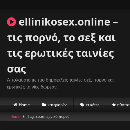
Skip
to
content
ellinikosex.online –
τις πορνό, το σεξ και
τις ερωτικές ταινίες
σας
Απολαύστε τις πιο δημοφιλείς ταινίες σεξ, πορνό και
ερωτικές ταινίες δωρεάν.
Home
κατηγορίες
ετικέτες
ηθοποι
Home
Tag: ερασιτεχνικό πορνό