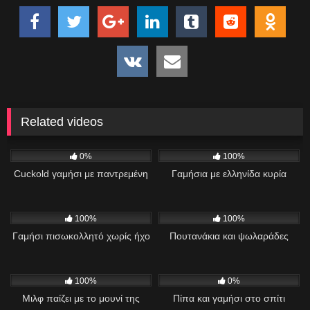
Related videos
62
10:00
810
04:47
0%
100%
Cuckold γαμήσι με παντρεμένη
Γαμήσια με ελληνίδα κυρία
394
02:51
962
01:15
100%
100%
Γαμήσι πισωκολλητό χωρίς ήχο
Πουτανάκια και ψωλαράδες
219
02:07
132
100%
0%
Μιλφ παίζει με το μουνί της
Πίπα και γαμήσι στο σπίτι