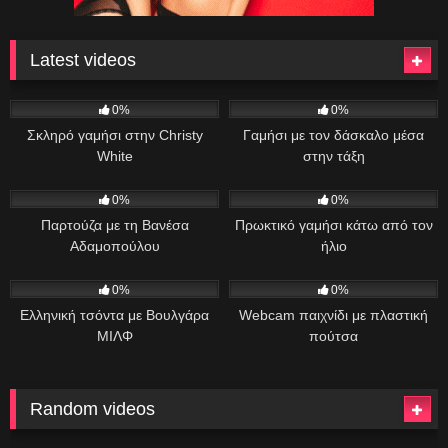
Latest videos
7
44:00
45
09:47
0%
0%
Σκληρό γαμήσι στην Christy
Γαμήσι με τον δάσκαλο μέσα
White
στην τάξη
34
11:13
27
35:17
0%
0%
Παρτούζα με τη Βανέσα
Πρωκτικό γαμήσι κάτω από τον
Αδαμοπούλου
ήλιο
88
01:00:49
33
06:46
0%
0%
Ελληνική τσόντα με Βουλγάρα
Webcam παιχνίδι με πλαστική
ΜΙΛΦ
πούτσα
Random videos
1K
08:56
1K