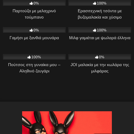
0%
100%
Παρτούζα με μελαχρινό
Ερασιτεχνική τσόντα με
τούμπανο
βυζομαλακία και χύσιμο
867
02:00
647
26:40
0%
100%
Γαμήσι με ξανθιά μουνάρα
Μιλφ γαμιέται με ψωλαρά έλληνα
2K
05:09
36
100%
0%
Πούτσος στη γυναίκα μου –
JOI μαλακία με την κωλάρα της
Αληθινό ζευγάρι
μιλφάρας