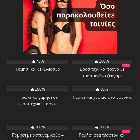
2K
02:23
404
05:33
75%
100%
Γαμήσι και ξεκώλιασμα
Ερασιτεχνικό πορνό με
παντρεμένο ζευγάρι
648
05:31
501
03:10
100%
60%
Πρωκτικό γαμήσι σε
Γαμίσι και χύσιμο στο μουνάκι
ερασιτεχνική τσόντα
378
10:44
393
100%
100%
Γαμήσι με αστυνομικούς –
Γαμήσι στα τέσσερα και